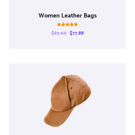
Women Leather Bags
Rated
$
82.66
$
77.88
5.00
out of 5