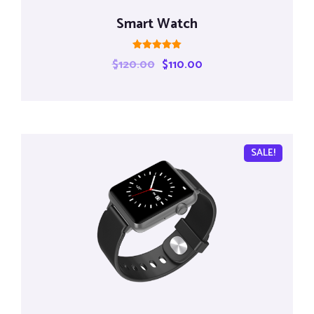
Smart Watch
Rated
$
120.00
$
110.00
5.00
out of 5
SALE!