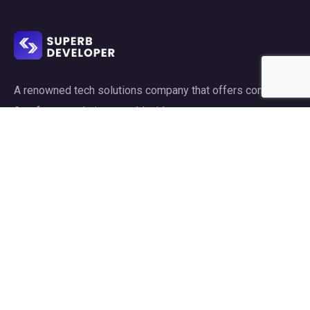
A renowned tech solutions company that offers consulting
& software solutions world wide.
Links
Home
About
Services
Industries