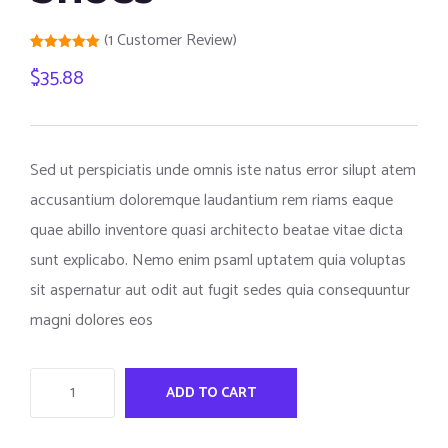
(
1
Customer Review)
Rated
1
5.00
$
35.88
out of 5
based on
customer
rating
Sed ut perspiciatis unde omnis iste natus error silupt atem
accusantium doloremque laudantium rem riams eaque
quae abillo inventore quasi architecto beatae vitae dicta
sunt explicabo. Nemo enim psaml uptatem quia voluptas
sit aspernatur aut odit aut fugit sedes quia consequuntur
magni dolores eos
ADD TO CART