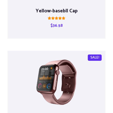
Yellow-basebll Cap
Rated
$
36.58
5.00
out of 5
SALE!