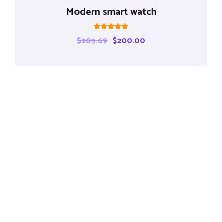
Modern smart watch
Rated
$
205.69
$
200.00
5.00
out of 5